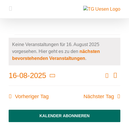
Zum
Inhalt
springen
Veranstaltungen
Keine Veranstaltungen für 16. August 2025
vorgesehen. Hier geht es zu den
nächsten
für
Hinweis
bevorstehenden Veranstaltungen
.
16.
Veran
Suche
16-08-2025
Veranstalt
Tag
August
Ansic
Datum
Suche
Navig
wählen.
2025
und
Vorheriger Tag
Nächster Tag
Ansichten,
Navigation
KALENDER ABONNIEREN