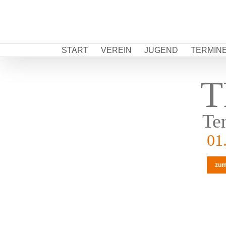
Zum
Inhalt
springen
START
VEREIN
JUGEND
TERMIN
T
Te
01
zum
SORRY,
der Kurs für
Jugendliche ist