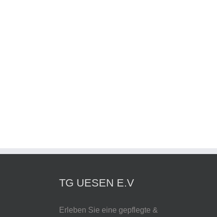
dieses Jahr ausgebucht
TG UESEN E.V
Erleben Sie eine gepflegte &