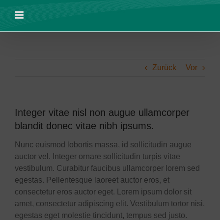
Zum
Inhalt
springen
Zurück
Vor
Integer vitae nisl non augue ullamcorper
blandit donec vitae nibh ipsums.
Nunc euismod lobortis massa, id sollicitudin augue
auctor vel. Integer ornare sollicitudin turpis vitae
vestibulum. Curabitur faucibus ullamcorper lorem sed
egestas. Pellentesque laoreet auctor eros, et
consectetur eros auctor eget. Lorem ipsum dolor sit
amet, consectetur adipiscing elit. Vestibulum tortor nisi,
egestas eget molestie tincidunt, tempus sed justo.