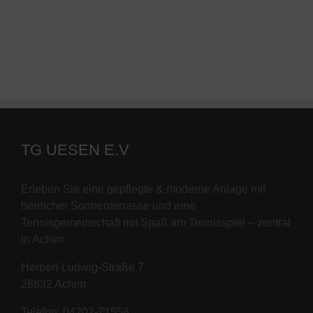
TG UESEN E.V
Erleben Sie eine gepflegte & moderne Anlage mit
herrlicher Sonnenterrasse und eine
Tennisgemeinschaft mit Spaß am Tennisspiel – zentral
in Achim.
Herbert-Ludwig-Straße 7
28832 Achim
Telefon: 04202-71558