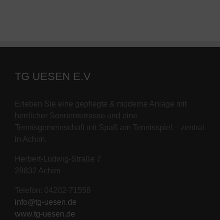
TG UESEN E.V
Erleben Sie eine gepflegte & moderne Anlage mit
herrlicher Sonnenterrasse und eine
Tennisgemeinschaft mit Spaß am Tennisspiel – zentral
in Achim.
Herbert-Ludwig-Straße 7
28832 Achim
Telefon: 04202-71558
info@tg-uesen.de
www.tg-uesen.de