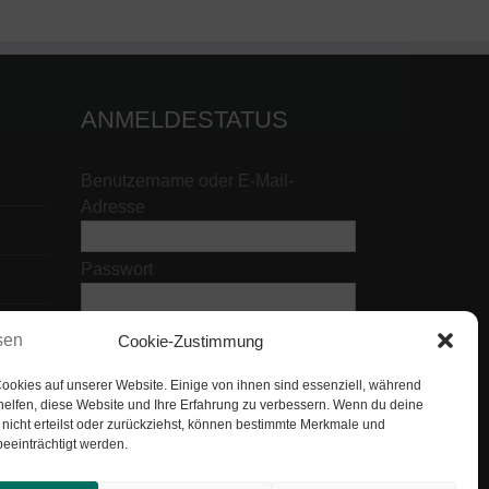
ANMELDESTATUS
Benutzername oder E-Mail-
Adresse
Passwort
Cookie-Zustimmung
ookies auf unserer Website. Einige von ihnen sind essenziell, während
helfen, diese Website und Ihre Erfahrung zu verbessern. Wenn du deine
nicht erteilst oder zurückziehst, können bestimmte Merkmale und
eeinträchtigt werden.