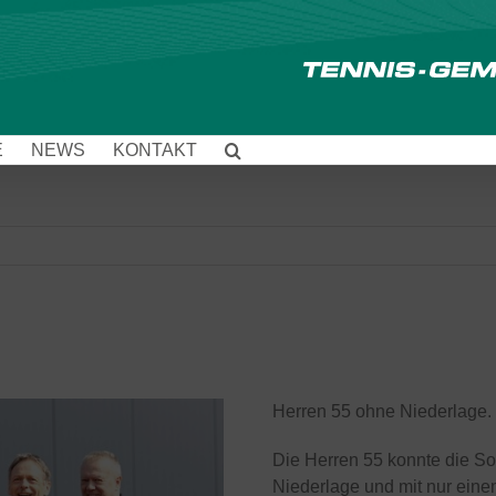
E
NEWS
KONTAKT
Herren 55 ohne Niederlage.
Die Herren 55 konnte die S
Niederlage und mit nur eine