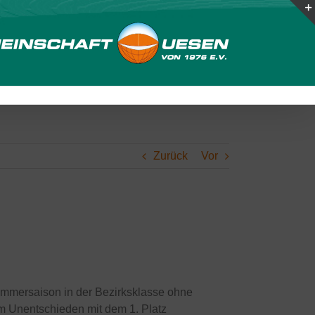
Zurück
Vor
ommersaison in der Bezirksklasse ohne
m Unentschieden mit dem 1. Platz