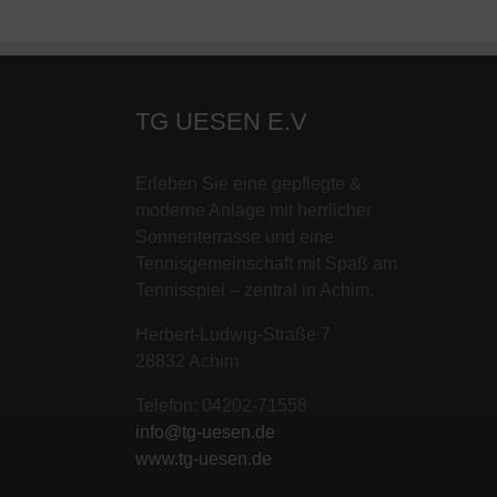
TG UESEN E.V
Erleben Sie eine gepflegte &
moderne Anlage mit herrlicher
Sonnenterrasse und eine
Tennisgemeinschaft mit Spaß am
Tennisspiel – zentral in Achim.
Herbert-Ludwig-Straße 7
28832 Achim
Telefon: 04202-71558
info@tg-uesen.de
www.tg-uesen.de