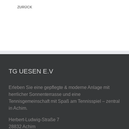
ZURÜCK
TG UESEN E.V
Erleben Sie eine gepflegte & moderne Anlage mit
herrlicher Sonnenterrasse und eine
Tennisgemeinschaft mit Spaß am Tennisspiel – zentral
in Achim.
Herbert-Ludwig-Straße 7
28832 Achim