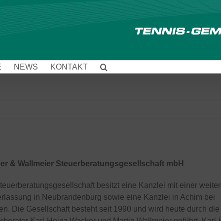
E
NEWS
KONTAKT
er & Wallmeier Steuerberatungsgesellschaft mbH
teuerberatungsgesellschaft besitzt eine Kanzlei mit einer weite
rlassung in Neubrandenburg sowie eine Kanzlei in Achim bei
n. Die Gesellschaft besteht seit 1990 und wird heute durch die
rberater Karl-Heinz Wacker und Martin Wallmeier geführt. Karl