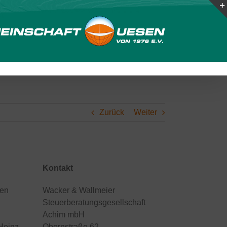
Zurück
Weiter
Kontakt
ren
Wacker & Wallmeier
Steuerberatungsgesellschaft
Achim mbH
-Heinz
Obernstraße 62