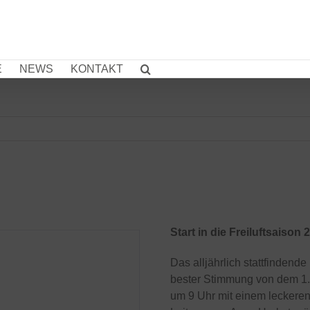
E
NEWS
KONTAKT
Start in die Freiluftsaison 
Das alljährlich stattfindend
bester Stimmung von dem 1.
um 9 Uhr mit einem leckeren