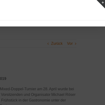
Zurück
Vor
2019
e Mixed-Doppel-Turnier am 28. April wurde bei
 Vorsitzenden und Organisator Michael Röser
 Frühstück in der Gastronomie unter der