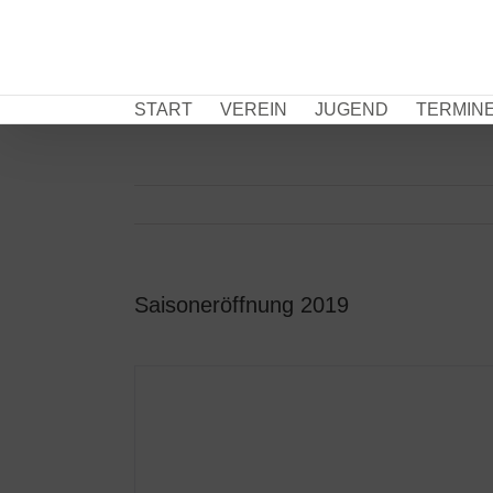
Zum
Inhalt
springen
START
VEREIN
JUGEND
TERMIN
Saisoneröffnung 2019