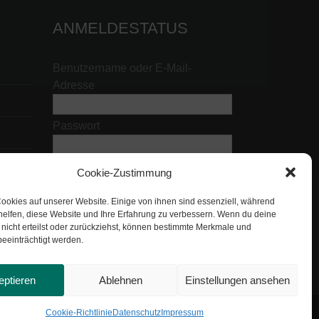
ANMELDESTATUS
Benutzername oder E-Mail-
Adresse
Passwort
Cookie-Zustimmung
ookies auf unserer Website. Einige von ihnen sind essenziell, während
helfen, diese Website und Ihre Erfahrung zu verbessern. Wenn du deine
nicht erteilst oder zurückziehst, können bestimmte Merkmale und
eeinträchtigt werden.
eptieren
Ablehnen
Einstellungen ansehen
Cookie-Richtlinie
Datenschutz
Impressum