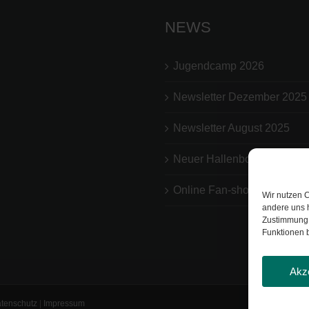
NEWS
Jugendcamp 2026
Newsletter Dezember 2025
Newsletter August 2025
Neuer Hallenboden
Online Fan-shop
Wir nutzen C
andere uns 
Zustimmung 
Funktionen b
Akz
tenschutz
|
Impressum