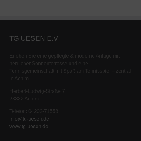
TG UESEN E.V
Erleben Sie eine gepflegte & moderne Anlage mit
herrlicher Sonnenterrasse und eine
Tennisgemeinschaft mit Spaß am Tennisspiel – zentral
in Achim.
Herbert-Ludwig-Straße 7
28832 Achim
Telefon: 04202-71558
info@tg-uesen.de
www.tg-uesen.de