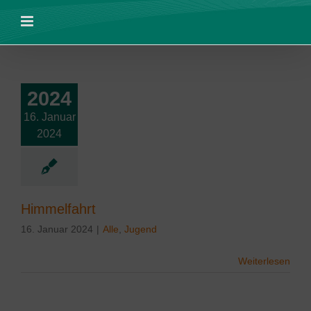
Zum
Inhalt
springen
2024
16. Januar
mmelfahrt
2024
Himmelfahrt
16. Januar 2024
|
Alle
,
Jugend
Weiterlesen