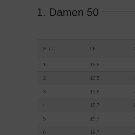
1. Damen 50
Platz
LK
1
12,6
2
13,5
3
13,6
4
15,7
5
19,7
6
19,7