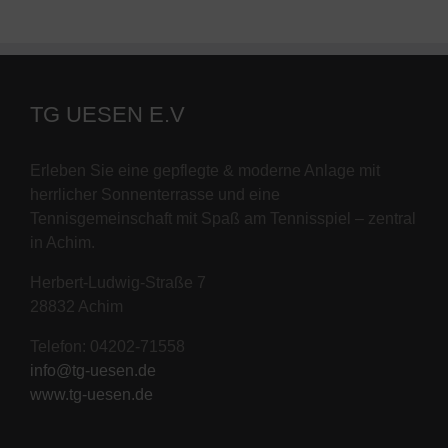
TG UESEN E.V
Erleben Sie eine gepflegte & moderne Anlage mit
herrlicher Sonnenterrasse und eine
Tennisgemeinschaft mit Spaß am Tennisspiel – zentral
in Achim.
Herbert-Ludwig-Straße 7
28832 Achim
Telefon: 04202-71558
info@tg-uesen.de
www.tg-uesen.de