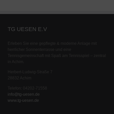
TG UESEN E.V
Erleben Sie eine gepflegte & moderne Anlage mit
herrlicher Sonnenterrasse und eine
Tennisgemeinschaft mit Spaß am Tennisspiel – zentral
in Achim.
Herbert-Ludwig-Straße 7
28832 Achim
Telefon: 04202-71558
info@tg-uesen.de
www.tg-uesen.de