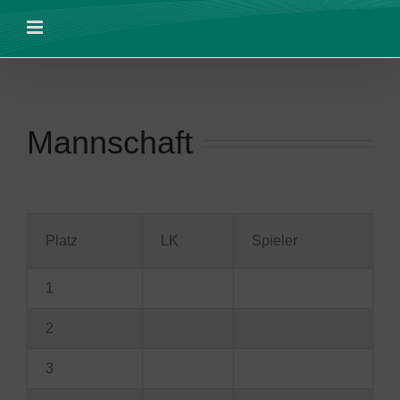
Zum
Inhalt
springen
Mannschaft
Platz
LK
Spieler
1
2
3