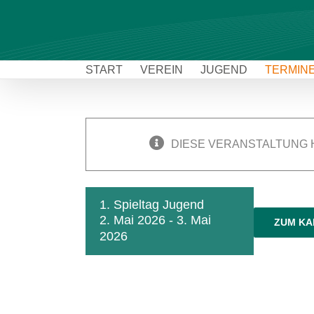
Zum
Inhalt
springen
START
VEREIN
JUGEND
TERMIN
DIESE VERANSTALTUNG 
1. Spieltag Jugend
2. Mai 2026
-
3. Mai
ZUM KA
2026