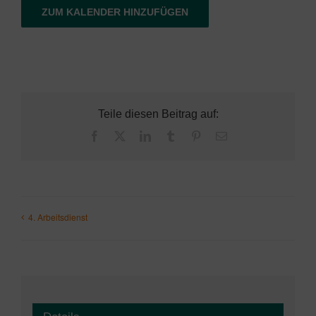
ZUM KALENDER HINZUFÜGEN
Teile diesen Beitrag auf:
Facebook
X
LinkedIn
Tumblr
Pinterest
E-
Mail
4. Arbeitsdienst