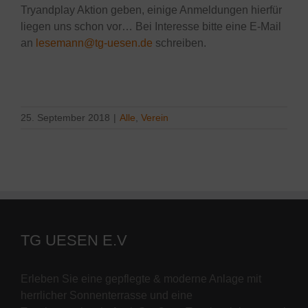
Tryandplay Aktion geben, einige Anmeldungen hierfür
liegen uns schon vor… Bei Interesse bitte eine E-Mail
an
lesemann@tg-uesen.de
schreiben.
25. September 2018
|
Alle
,
Verein
TG UESEN E.V
Erleben Sie eine gepflegte & moderne Anlage mit
herrlicher Sonnenterrasse und eine