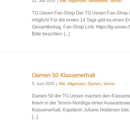
31. Juli 2025
|
Alle
,
Allgemein
,
Newsletter
,
Verein
TG Uesen Fan-Shop Der TG Uesen Fan-Shop ist 
möglich! Für die ersten 14 Tage gibt es einen E
Gesamtbetrag. Fan-Shop Link: https://tg-uesen
Bitte beachten: [...]
Damen 50 Klassenerhalt
5. Juni 2025
|
Alle
,
Allgemein
,
Damen
,
Verein
Damen 50 der TG Uesen machen den Klassener
feiern in der Tennis-Nordliga einen Auswärtssie
Klassenerhalt. Kapitänin Juliane Hiddesen l
[...]