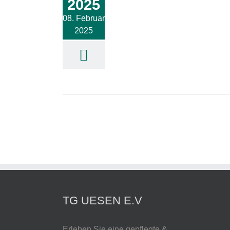
2025
lgemein
Newsletter
Verein
08. Februar
2025
TG UESEN E.V
Erleben Sie eine gepflegte &