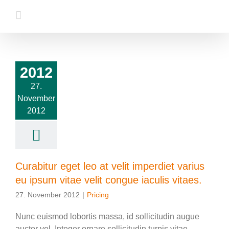
Zum
Inhalt
springen
2012
27.
November
2012
Curabitur eget leo at velit imperdiet varius
eu ipsum vitae velit congue iaculis vitaes.
27. November 2012
|
Pricing
Nunc euismod lobortis massa, id sollicitudin augue
auctor vel. Integer ornare sollicitudin turpis vitae