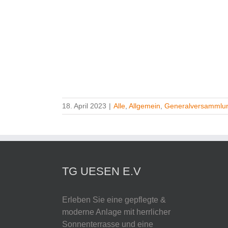
18. April 2023
|
Alle
,
Allgemein
,
Generalversammlu
TG UESEN E.V
Erleben Sie eine gepflegte &
moderne Anlage mit herrlicher
Sonnenterrasse und eine