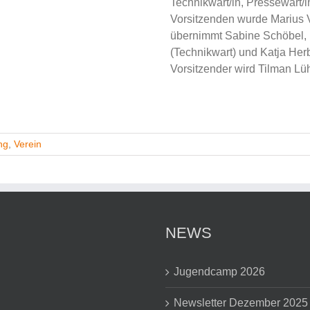
Technikwart/in, Pressewart/i
Vorsitzenden wurde Marius 
übernimmt Sabine Schöbel, i
(Technikwart) und Katja Her
Vorsitzender wird Tilman Lüh
ng
,
Verein
NEWS
Jugendcamp 2026
Newsletter Dezember 2025