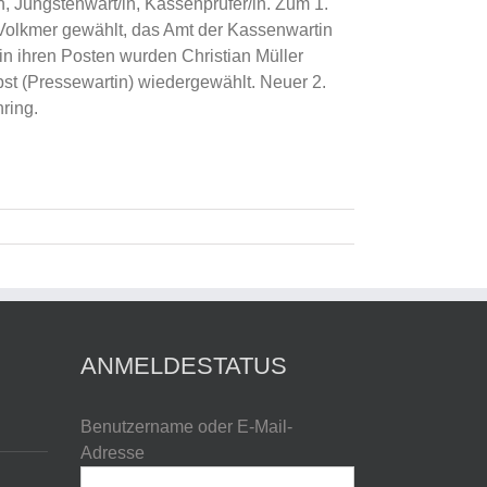
n, Jüngstenwart/in, Kassenprüfer/in. Zum 1.
Volkmer gewählt, das Amt der Kassenwartin
n ihren Posten wurden Christian Müller
bst (Pressewartin) wiedergewählt. Neuer 2.
ring.
ANMELDESTATUS
Benutzername oder E-Mail-
Adresse