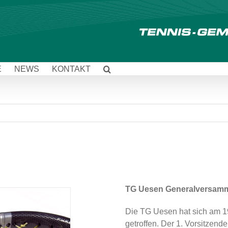
E
NEWS
KONTAKT
TG Uesen Generalversam
Die TG Uesen hat sich am 1
getroffen. Der 1. Vorsitzen