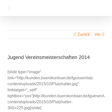
Zum
Inhalt
springen
Zurück
Vor
Jugend Vereinsmeisterschaften 2014
[slide type=“image“
link=“http://kunden.buerokontraer.de/tguesen/wp-
content/uploads/2015/10/Platzhalter.jpg“
linktarget=“_self“
lightbox=“yes“]http://kunden.buerokontraer.de/tguesen/wp-
content/uploads/2015/10/Platzhalter-
300×225.jpg[/slide]