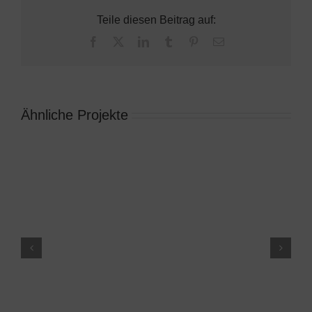
Teile diesen Beitrag auf:
Facebook
X
LinkedIn
Tumblr
Pinterest
E-
Mail
Ähnliche Projekte
Vereinsmeisterschaft der Jugend 2015