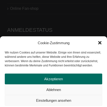
Online Fan-shop
ANMELDESTATUS
Cookie-Zustimmung
Benutzername oder E-Mail-Adresse
Wir nutzen Cookies auf unserer Website. Einige von ihnen sind essenziell,
Passwort
während andere uns helfen, diese Website und Ihre Erfahrung zu
verbessern. Wenn du deine Zustimmung nicht erteilst oder zurückziehst,
können bestimmte Merkmale und Funktionen beeinträchtigt werden.
Akzeptieren
Ablehnen
Einstellungen ansehen
Copyright by Tennis-Gemeinschaft Uesen von 1976 e.V. |
Datenschutz
|