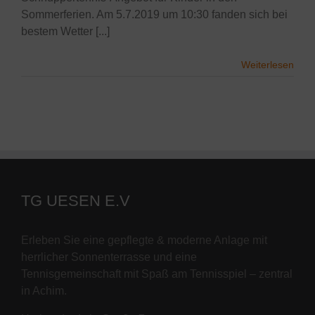
Sommerferien. Am 5.7.2019 um 10:30 fanden sich bei
bestem Wetter [...]
Weiterlesen
TG UESEN E.V
Erleben Sie eine gepflegte & moderne Anlage mit
herrlicher Sonnenterrasse und eine
Tennisgemeinschaft mit Spaß am Tennisspiel – zentral
in Achim.