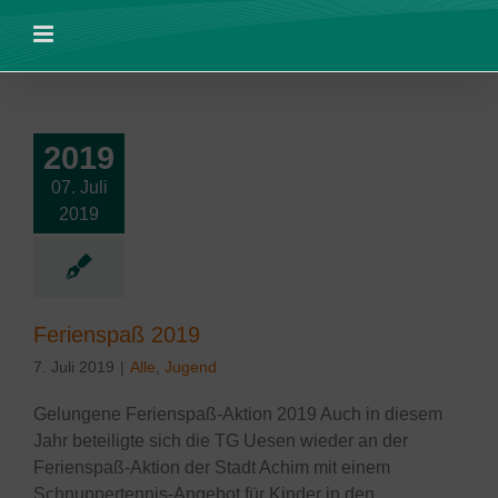
Zum
Inhalt
springen
2019
07. Juli
2019
enspaß 2019
le
Jugend
Ferienspaß 2019
7. Juli 2019
|
Alle
,
Jugend
Gelungene Ferienspaß-Aktion 2019 Auch in diesem
Jahr beteiligte sich die TG Uesen wieder an der
Ferienspaß-Aktion der Stadt Achim mit einem
Schnuppertennis-Angebot für Kinder in den