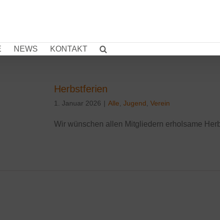
E
NEWS
KONTAKT
Herbstferien
1. Januar 2026
|
Alle
,
Jugend
,
Verein
Wir wünschen allen Mitgliedern erholsame Herb