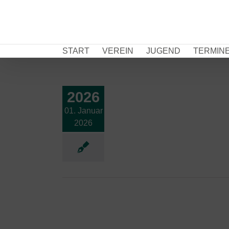
Zum
Inhalt
springen
START
VEREIN
JUGEND
TERMIN
2026
01. Januar
2026
Herbstferien