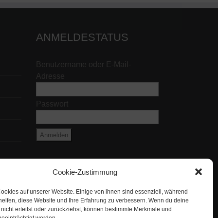
ANMELDESTATUS
Benutzername oder E-Mail-
Adresse
Passwort
Cookie-Zustimmung
ookies auf unserer Website. Einige von ihnen sind essenziell, während
helfen, diese Website und Ihre Erfahrung zu verbessern. Wenn du deine
nicht erteilst oder zurückziehst, können bestimmte Merkmale und