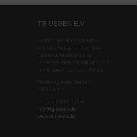
TG UESEN E.V
Erleben Sie eine gepflegte &
moderne Anlage mit herrlicher
Sonnenterrasse und eine
Tennisgemeinschaft mit Spaß am
Tennisspiel – zentral in Achim.
Herbert-Ludwig-Straße 7
28832 Achim
Telefon: 04202-71558
info@tg-uesen.de
www.tg-uesen.de