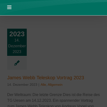
Zum
Inhalt
springen
2023
14.
mes Webb
Dezember
skop Vortrag
2023
2023
e
Allgemein
James Webb Teleskop Vortrag 2023
14. Dezember 2023
|
Alle
,
Allgemein
Der Weltraum: Die letzte Grenze Dies ist die Reise des
TG Uesen am 14.12.2023. Ein spannender Vortrag
zum James Webb Teleskop von Andreas Vogel von