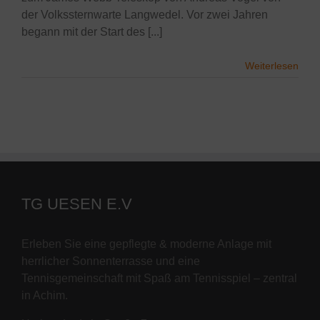
der Volkssternwarte Langwedel. Vor zwei Jahren
begann mit der Start des [...]
Weiterlesen
TG UESEN E.V
Erleben Sie eine gepflegte & moderne Anlage mit
herrlicher Sonnenterrasse und eine
Tennisgemeinschaft mit Spaß am Tennisspiel – zentral
in Achim.