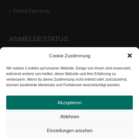
Online Fan-shop
ANMELDESTATUS
Cookie-Zustimmung
Benutzername oder E-Mail-Adresse
Wir nutzen Cookies auf unserer Website. Einige von ihnen sind essenziell,
Passwort
während andere uns helfen, diese Website und Ihre Erfahrung zu
verbessern. Wenn du deine Zustimmung nicht erteilst oder zurückziehst,
können bestimmte Merkmale und Funktionen beeinträchtigt werden.
Akzeptieren
Ablehnen
Einstellungen ansehen
Copyright by Tennis-Gemeinschaft Uesen von 1976 e.V. |
Datenschutz
|