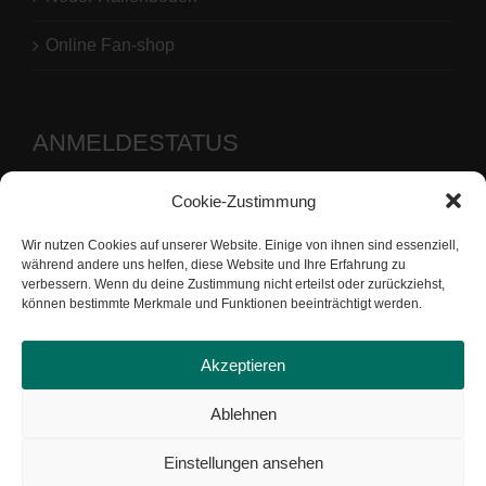
Online Fan-shop
ANMELDESTATUS
Cookie-Zustimmung
Benutzername oder E-Mail-Adresse
Wir nutzen Cookies auf unserer Website. Einige von ihnen sind essenziell,
Passwort
während andere uns helfen, diese Website und Ihre Erfahrung zu
verbessern. Wenn du deine Zustimmung nicht erteilst oder zurückziehst,
können bestimmte Merkmale und Funktionen beeinträchtigt werden.
Akzeptieren
Ablehnen
Einstellungen ansehen
Copyright by Tennis-Gemeinschaft Uesen von 1976 e.V. |
Datenschutz
|