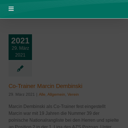
Zum
Inhalt
springen
2021
29. März
ainer Marcin
2021
embinski
lgemein
Verein
Co-Trainer Marcin Dembinski
29. März 2021
|
Alle
,
Allgemein
,
Verein
Marcin Dembinski als Co-Trainer fest eingestellt
Marcin war mit 19 Jahren die Nummer 39 der
polnische Nationalrangliste bei den Herren und spielte
an Position 2 in der 1. Liga des AZS Poznan. Unter