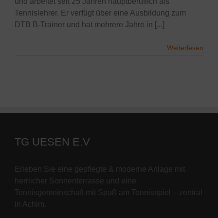
und arbeitet seit 25 Jahren hauptberuflich als
Tennislehrer. Er verfügt über eine Ausbildung zum
DTB B-Trainer und hat mehrere Jahre in [...]
Weiterlesen
TG UESEN E.V
Erleben Sie eine gepflegte & moderne Anlage mit
herrlicher Sonnenterrasse und eine
Tennisgemeinschaft mit Spaß am Tennisspiel – zentral
in Achim.