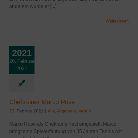
anderem wurde er [...]
Weiterlesen
2021
20. Februar
rainer Marco
2021
Rose
lgemein
Verein
Cheftrainer Marco Rose
20. Februar 2021
|
Alle
,
Allgemein
,
Verein
Marco Rose als Cheftrainer fest eingestellt Marco
bringt eine Spielerfahrung von 35 Jahren Tennis mit