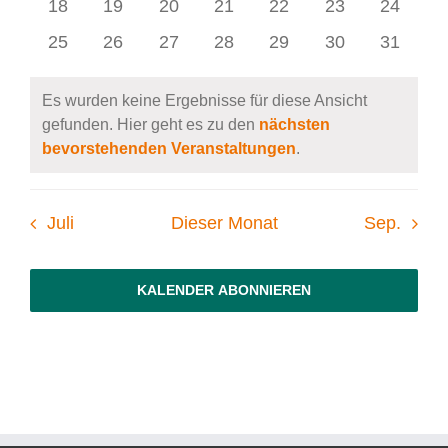
0
0
0
0
0
0
0
18
19
20
21
22
23
24
Veranstaltungen
Veranstaltungen
Veranstaltungen
Veranstaltungen
Veranstaltungen
Veranstaltunge
Veranst
0
0
0
0
0
0
0
25
26
27
28
29
30
31
Veranstaltungen
Veranstaltungen
Veranstaltungen
Veranstaltungen
Veranstaltungen
Veranstaltunge
Veranst
Es wurden keine Ergebnisse für diese Ansicht
gefunden. Hier geht es zu den
nächsten
Hinweis
bevorstehenden Veranstaltungen
.
Juli
Dieser Monat
Sep.
KALENDER ABONNIEREN