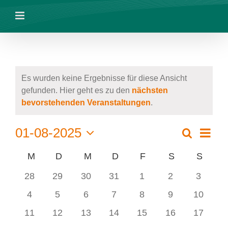
Zum
Inhalt
springen
Es wurden keine Ergebnisse für diese Ansicht
gefunden. Hier geht es zu den
nächsten
Hinweis
V
bevorstehenden Veranstaltungen
.
Veran
01-08-2025
Suche
Veranstalt
Monat
Ansic
Datum
Suche
Navig
M
MONTAG
D
DIENSTAG
M
MITTWOCH
D
DONNERSTAG
F
FREITAG
S
SAMSTAG
S
SON
Kalender
wählen.
und
von
0
0
0
0
0
0
0
28
29
30
31
1
2
3
Ansichten,
Veranstaltungen
Veranstaltungen
Veranstaltungen
Veranstaltungen
Veranstaltungen
Veranstaltungen
Veranstaltung
Veranst
Navigation
0
0
0
0
0
0
0
4
5
6
7
8
9
10
Veranstaltungen
Veranstaltungen
Veranstaltungen
Veranstaltungen
Veranstaltungen
Veranstaltung
Veranst
0
0
0
0
0
0
0
11
12
13
14
15
16
17
Veranstaltungen
Veranstaltungen
Veranstaltungen
Veranstaltungen
Veranstaltungen
Veranstaltunge
Veranst