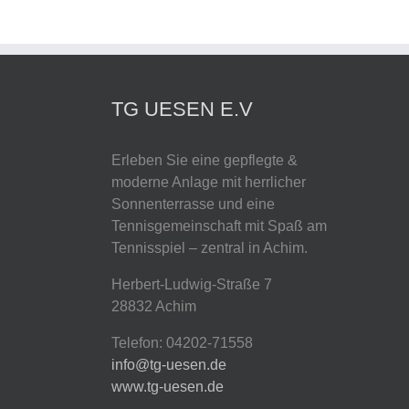
TG UESEN E.V
Erleben Sie eine gepflegte &
moderne Anlage mit herrlicher
Sonnenterrasse und eine
Tennisgemeinschaft mit Spaß am
Tennisspiel – zentral in Achim.
Herbert-Ludwig-Straße 7
28832 Achim
Telefon: 04202-71558
info@tg-uesen.de
www.tg-uesen.de