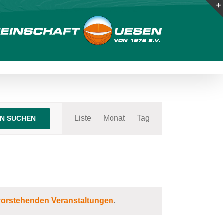
Veranstaltung
Liste
Monat
Ansichten-
Tag
N SUCHEN
Navigation
orstehenden Veranstaltungen
.