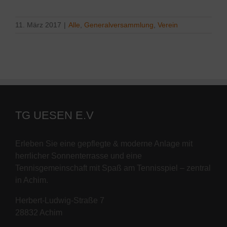
11. März 2017
|
Alle
,
Generalversammlung
,
Verein
TG UESEN E.V
Erleben Sie eine gepflegte & moderne Anlage mit
herrlicher Sonnenterrasse und eine
Tennisgemeinschaft mit Spaß am Tennisspiel – zentral
in Achim.
Herbert-Ludwig-Straße 7
28832 Achim