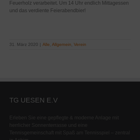
Feuerholz verarbeitet. Um 14 Uhr endlich Mittagessen
und das verdiente Feierabendbier!
31. März 2020
|
Alle
,
Allgemein
,
Verein
TG UESEN E.V
Erleben Sie eine gepflegte & moderne Anlage mit
herrlicher Sonnenterrasse und eine
Tennisgemeinschaft mit Spaß am Tennisspiel – zentral