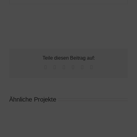
Teile diesen Beitrag auf:
Facebook
X
LinkedIn
Tumblr
Pinterest
E-
Mail
Ähnliche Projekte