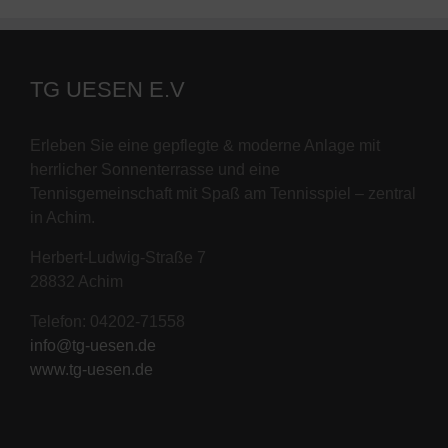
TG UESEN E.V
Erleben Sie eine gepflegte & moderne Anlage mit
herrlicher Sonnenterrasse und eine
Tennisgemeinschaft mit Spaß am Tennisspiel – zentral
in Achim.
Herbert-Ludwig-Straße 7
28832 Achim
Telefon: 04202-71558
info@tg-uesen.de
www.tg-uesen.de