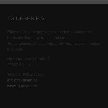
TG UESEN E.V
Erleben Sie eine gepflegte & moderne Anlage mit
herrlicher Sonnenterrasse und eine
Tennisgemeinschaft mit Spaß am Tennisspiel – zentral
in Achim.
Herbert-Ludwig-Straße 7
28832 Achim
Telefon: 04202-71558
info@tg-uesen.de
www.tg-uesen.de