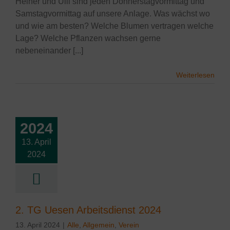
Heiner und Ulli sind jeden Donnerstagvormittag und
Samstagvormittag auf unsere Anlage. Was wächst wo
und wie am besten? Welche Blumen vertragen welche
Lage? Welche Pflanzen wachsen gerne
nebeneinander [...]
Weiterlesen
2024
13. April
 TG Uesen
2024
tsdienst 2024
lgemein
Verein
2. TG Uesen Arbeitsdienst 2024
13. April 2024
|
Alle
,
Allgemein
,
Verein