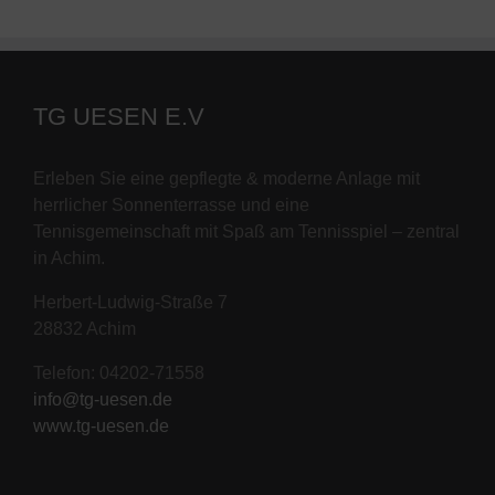
TG UESEN E.V
Erleben Sie eine gepflegte & moderne Anlage mit
herrlicher Sonnenterrasse und eine
Tennisgemeinschaft mit Spaß am Tennisspiel – zentral
in Achim.
Herbert-Ludwig-Straße 7
28832 Achim
Telefon: 04202-71558
info@tg-uesen.de
www.tg-uesen.de