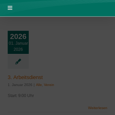
Zum
Inhalt
springen
2026
01. Januar
rbeitsdienst
2026
3. Arbeitsdienst
1. Januar 2026
|
Alle
,
Verein
Start: 9:00 Uhr
Weiterlesen