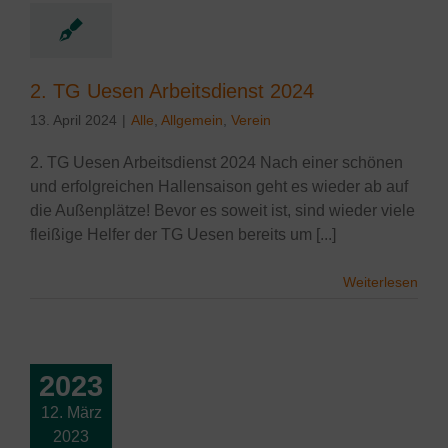
lgemein
Verein
2. TG Uesen Arbeitsdienst 2024
13. April 2024
|
Alle
,
Allgemein
,
Verein
2. TG Uesen Arbeitsdienst 2024 Nach einer schönen
und erfolgreichen Hallensaison geht es wieder ab auf
die Außenplätze! Bevor es soweit ist, sind wieder viele
fleißige Helfer der TG Uesen bereits um [...]
Weiterlesen
2023
12. März
2023
eitsdienst 2023