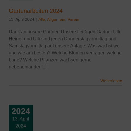
Gartenarbeiten 2024
13. April 2024
|
Alle
,
Allgemein
,
Verein
Dank an unsere Gärtner! Unsere fleißigen Gärtner Ulli,
Heiner und Ulli sind jeden Donnerstagvormittag und
Samstagvormittag auf unsere Anlage. Was wächst wo
und wie am besten? Welche Blumen vertragen welche
Lage? Welche Pflanzen wachsen gerne
nebeneinander [...]
Weiterlesen
2024
13. April
 TG Uesen
2024
tsdienst 2024