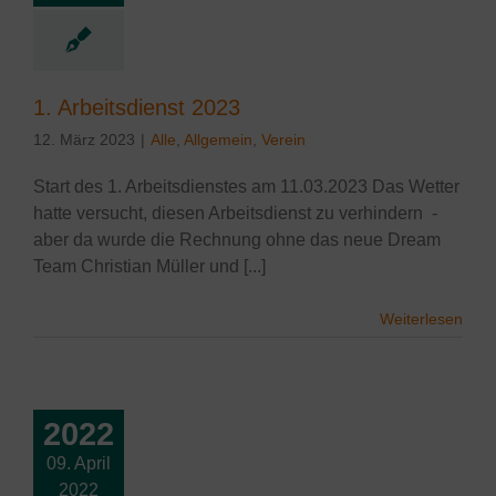
lgemein
Verein
1. Arbeitsdienst 2023
12. März 2023
|
Alle
,
Allgemein
,
Verein
Start des 1. Arbeitsdienstes am 11.03.2023 Das Wetter
hatte versucht, diesen Arbeitsdienst zu verhindern -
aber da wurde die Rechnung ohne das neue Dream
Team Christian Müller und [...]
Weiterlesen
2022
09. April
2022
eitsdienst 2022