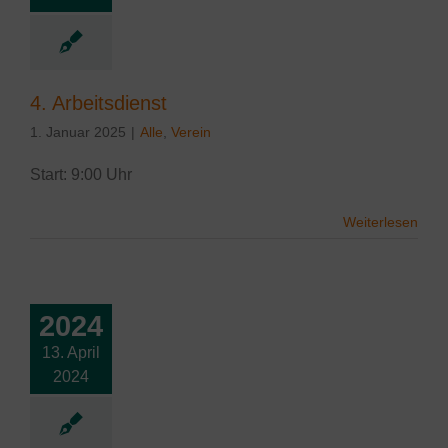
4. Arbeitsdienst
1. Januar 2025
|
Alle
,
Verein
Start: 9:00 Uhr
Weiterlesen
2024
13. April
2024
arbeiten 2024
lgemein
Verein