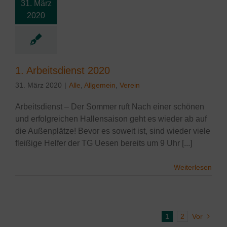
31. März
2020
eitsdienst 2020
lgemein
Verein
1. Arbeitsdienst 2020
31. März 2020
|
Alle
,
Allgemein
,
Verein
Arbeitsdienst – Der Sommer ruft Nach einer schönen
und erfolgreichen Hallensaison geht es wieder ab auf
die Außenplätze! Bevor es soweit ist, sind wieder viele
fleißige Helfer der TG Uesen bereits um 9 Uhr [...]
Weiterlesen
1
2
Vor