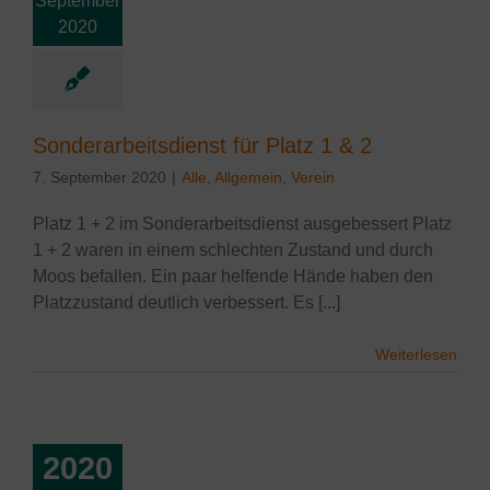
September
 Platz 1 & 2
2020
lgemein
Verein
Sonderarbeitsdienst für Platz 1 & 2
7. September 2020
|
Alle
,
Allgemein
,
Verein
Platz 1 + 2 im Sonderarbeitsdienst ausgebessert Platz
1 + 2 waren in einem schlechten Zustand und durch
Moos befallen. Ein paar helfende Hände haben den
Platzzustand deutlich verbessert. Es [...]
Weiterlesen
2020