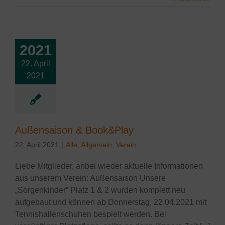
2021
22. April
ensaison &
2021
ook&Play
lgemein
Verein
Außensaison & Book&Play
22. April 2021
|
Alle
,
Allgemein
,
Verein
Liebe Mitglieder, anbei wieder aktuelle Informationen
aus unserem Verein: Außensaison Unsere
„Sorgenkinder” Platz 1 & 2 wurden komplett neu
aufgebaut und können ab Donnerstag, 22.04.2021 mit
Tennishallenschuhen bespielt werden. Bei