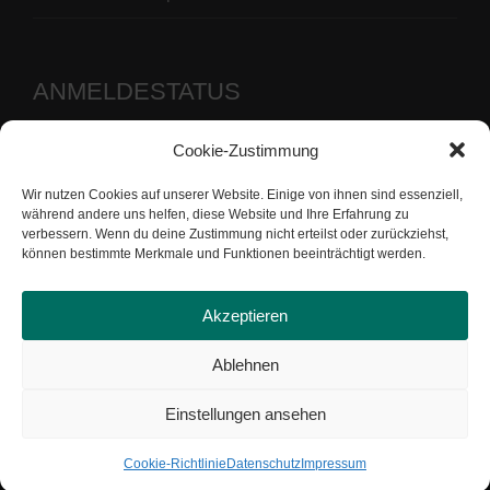
ANMELDESTATUS
Cookie-Zustimmung
Benutzername oder E-Mail-Adresse
Wir nutzen Cookies auf unserer Website. Einige von ihnen sind essenziell,
Passwort
während andere uns helfen, diese Website und Ihre Erfahrung zu
verbessern. Wenn du deine Zustimmung nicht erteilst oder zurückziehst,
können bestimmte Merkmale und Funktionen beeinträchtigt werden.
Akzeptieren
Ablehnen
Einstellungen ansehen
Copyright by Tennis-Gemeinschaft Uesen von 1976 e.V. |
Datenschutz
|
Impressum
Cookie-Richtlinie
Datenschutz
Impressum