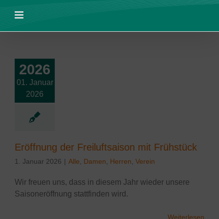
Zum
Inhalt
springen
2026
ffnung der
01. Januar
uftsaison mit
2026
rühstück
Eröffnung der Freiluftsaison mit Frühstück
1. Januar 2026
|
Alle
,
Damen
,
Herren
,
Verein
Wir freuen uns, dass in diesem Jahr wieder unsere
Saisoneröffnung stattfinden wird.
Weiterlesen