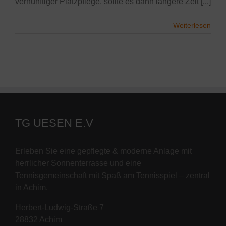
vernünftiger Platzpflege, sollte es dann längere Zeit [...]
Weiterlesen
TG UESEN E.V
Erleben Sie eine gepflegte & moderne Anlage mit
herrlicher Sonnenterrasse und eine
Tennisgemeinschaft mit Spaß am Tennisspiel – zentral
in Achim.
Herbert-Ludwig-Straße 7
28832 Achim