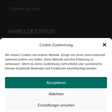
Online Fan-shop
ANMELDESTATUS
Cookie-Zustimmung
Benutzername oder E-Mail-Adresse
Wir nutzen Cookies auf unserer Website. Einige von ihnen sind essenziell,
Passwort
während andere uns helfen, diese Website und Ihre Erfahrung zu
verbessern. Wenn du deine Zustimmung nicht erteilst oder zurückziehst,
können bestimmte Merkmale und Funktionen beeinträchtigt werden.
Akzeptieren
Ablehnen
Einstellungen ansehen
Copyright by Tennis-Gemeinschaft Uesen von 1976 e.V. |
Datenschutz
|