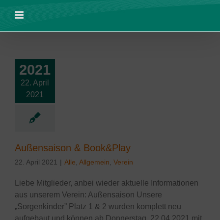
Zum
Inhalt
springen
2021
22. April
ensaison &
2021
ook&Play
lgemein
Verein
Außensaison & Book&Play
22. April 2021
|
Alle
,
Allgemein
,
Verein
Liebe Mitglieder, anbei wieder aktuelle Informationen
aus unserem Verein: Außensaison Unsere
„Sorgenkinder” Platz 1 & 2 wurden komplett neu
aufgebaut und können ab Donnerstag, 22.04.2021 mit