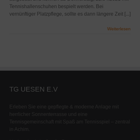
Tennishallenschuhen bespielt werden. Bei
vernünftiger Platzpflege, sollte es dann längere Zeit [...]
Weiterlesen
TG UESEN E.V
Erleben Sie eine gepflegte & moderne Anlage mit
herrlicher Sonnenterrasse und eine
Tennisgemeinschaft mit Spaß am Tennisspiel – zentral
in Achim.