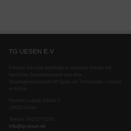
TG UESEN E.V
Erleben Sie eine gepflegte & moderne Anlage mit
herrlicher Sonnenterrasse und eine
Tennisgemeinschaft mit Spaß am Tennisspiel – zentral
in Achim.
Herbert-Ludwig-Straße 7
28832 Achim
Telefon: 04202-71558
info@tg-uesen.de