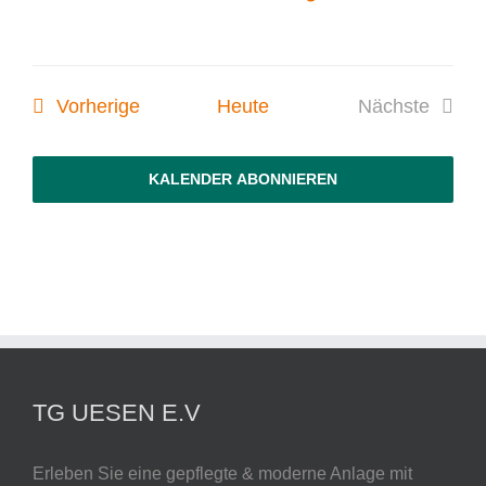
Veranstaltungen
Vorherige
Heute
Nächste
Veranstal
KALENDER ABONNIEREN
TG UESEN E.V
Erleben Sie eine gepflegte & moderne Anlage mit