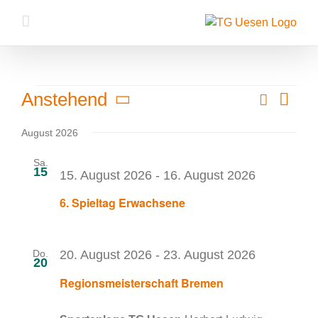
Zum
Inhalt
springen
Veranstaltungen
Veran
Suche
Anstehend
Veranstalt
Liste
Ansic
Datum
Suche
Navig
August 2026
wählen.
und
Sa.
Ansichten,
15
15. August 2026
-
16. August 2026
Navigation
6. Spieltag Erwachsene
Do.
20. August 2026
-
23. August 2026
20
Regionsmeisterschaft Bremen