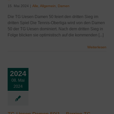
15. Mai 2024
|
Alle
,
Allgemein
,
Damen
Die TG Uesen Damen 50 feiert den dritten Sieg im
dritten Spiel Die Tennis-Oberliga wird von den Damen
50 der TG Uesen dominiert. Nach dem dritten Sieg in
Folge blicken sie optimistisch auf die kommenden [...]
Weiterlesen
2024
08. Mai
esen Damen
2024
– Barrien TC
lgemein
Damen