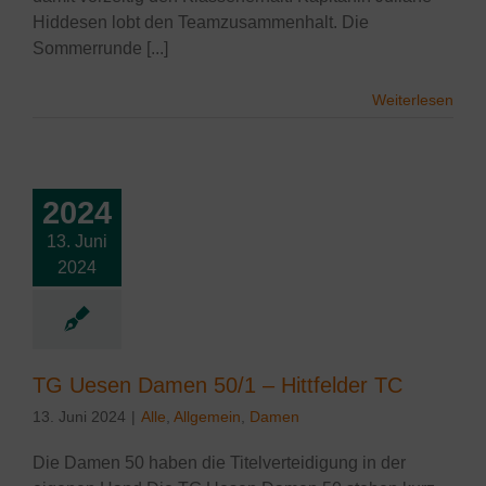
Hiddesen lobt den Teamzusammenhalt. Die
Sommerrunde [...]
Weiterlesen
2024
13. Juni
esen Damen
2024
 Hittfelder TC
lgemein
Damen
TG Uesen Damen 50/1 – Hittfelder TC
13. Juni 2024
|
Alle
,
Allgemein
,
Damen
Die Damen 50 haben die Titelverteidigung in der