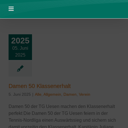
Zum
Inhalt
springen
2025
05. Juni
amen 50
ssenerhalt
2025
lgemein
Damen
Verein
Damen 50 Klassenerhalt
5. Juni 2025
|
Alle
,
Allgemein
,
Damen
,
Verein
Damen 50 der TG Uesen machen den Klassenerhalt
perfekt Die Damen 50 der TG Uesen feiern in der
Tennis-Nordliga einen Auswärtssieg und sichern sich
damit vorzeitig den Klassenerhalt. Kapitänin Juliane