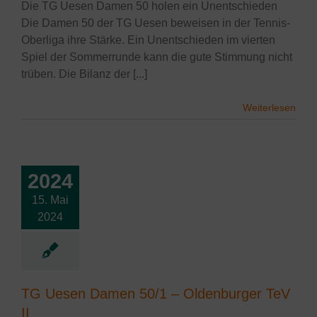
Die TG Uesen Damen 50 holen ein Unentschieden
Die Damen 50 der TG Uesen beweisen in der Tennis-
Oberliga ihre Stärke. Ein Unentschieden im vierten
Spiel der Sommerrunde kann die gute Stimmung nicht
trüben. Die Bilanz der [...]
Weiterlesen
2024
15. Mai
esen Damen
2024
– Oldenburger
TeV II
lgemein
Damen
TG Uesen Damen 50/1 – Oldenburger TeV
II