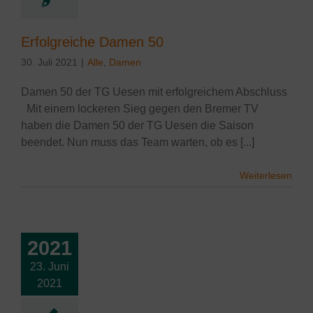
Erfolgreiche Damen 50
30. Juli 2021
|
Alle
,
Damen
Damen 50 der TG Uesen mit erfolgreichem Abschluss
Mit einem lockeren Sieg gegen den Bremer TV
haben die Damen 50 der TG Uesen die Saison
beendet. Nun muss das Team warten, ob es [...]
Weiterlesen
2021
23. Juni
tspiel Damen
2021
Ritterhude
le
Damen