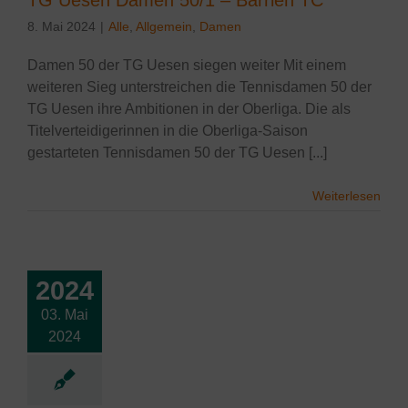
TG Uesen Damen 50/1 – Barrien TC
8. Mai 2024
|
Alle
,
Allgemein
,
Damen
Damen 50 der TG Uesen siegen weiter Mit einem
weiteren Sieg unterstreichen die Tennisdamen 50 der
TG Uesen ihre Ambitionen in der Oberliga. Die als
Titelverteidigerinnen in die Oberliga-Saison
gestarteten Tennisdamen 50 der TG Uesen [...]
Weiterlesen
2024
03. Mai
esen Damen
2024
1 Oberliga
lgemein
Damen