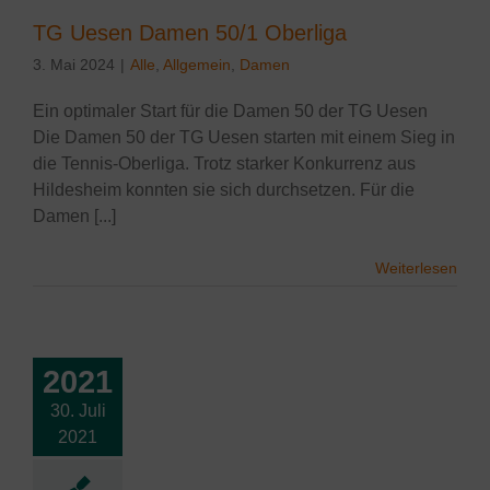
TG Uesen Damen 50/1 Oberliga
3. Mai 2024
|
Alle
,
Allgemein
,
Damen
Ein optimaler Start für die Damen 50 der TG Uesen
Die Damen 50 der TG Uesen starten mit einem Sieg in
die Tennis-Oberliga. Trotz starker Konkurrenz aus
Hildesheim konnten sie sich durchsetzen. Für die
Damen [...]
Weiterlesen
2021
30. Juli
greiche Damen
2021
50
le
Damen