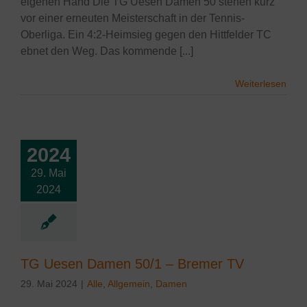
eigenen Hand Die TG Uesen Damen 50 stehen kurz
vor einer erneuten Meisterschaft in der Tennis-
Oberliga. Ein 4:2-Heimsieg gegen den Hittfelder TC
ebnet den Weg. Das kommende [...]
Weiterlesen
2024
29. Mai
esen Damen
2024
 – Bremer TV
lgemein
Damen
TG Uesen Damen 50/1 – Bremer TV
29. Mai 2024
|
Alle
,
Allgemein
,
Damen