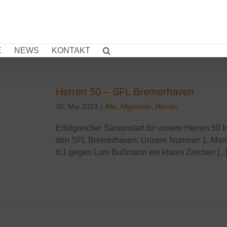
E
NEWS
KONTAKT
Herren 50 – SFL Bremerhaven
30. Mai 2023
|
Alle
,
Allgemein
,
Herren
Erfolgreicher Saisonstart für unsere Herren 50 I
den SFL Bremerhaven. Unsere Nummer 1, Marco 
6:1 gegen Lars Bußmann ein klares Zeichen [...