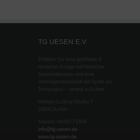
TG UESEN E.V
Erleben Sie eine gepflegte &
moderne Anlage mit herrlicher
Sonnenterrasse und eine
Tennisgemeinschaft mit Spaß am
Tennisspiel – zentral in Achim.
Herbert-Ludwig-Straße 7
28832 Achim
Telefon: 04202-71558
info@tg-uesen.de
www.tg-uesen.de