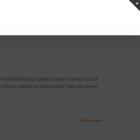
n der Bezirksliga trafen unsere Herren 50 auf
Rose, setzte in dem ersten Satz mit einem
]
Weiterlesen