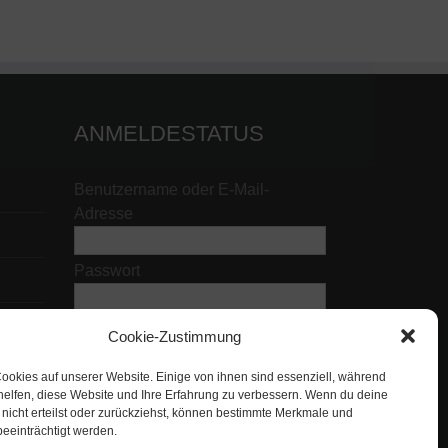
ANMELDESTATUS
Benutzername oder E-Mail-
Adresse
Passwort
Cookie-Zustimmung
ookies auf unserer Website. Einige von ihnen sind essenziell, während
helfen, diese Website und Ihre Erfahrung zu verbessern. Wenn du deine
nicht erteilst oder zurückziehst, können bestimmte Merkmale und
eeinträchtigt werden.